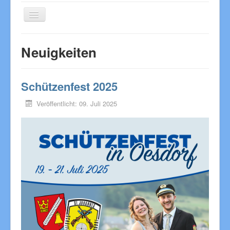
Navigation
an/aus
Neuigkeiten
Neuigkeiten
der Vorstand
das Königspaar
Schützenfest 2025
Termine
Veröffentlicht: 09. Juli 2025
Hallenbelegung
WhatsApp Kanal
Sonnenenergie
Impressum